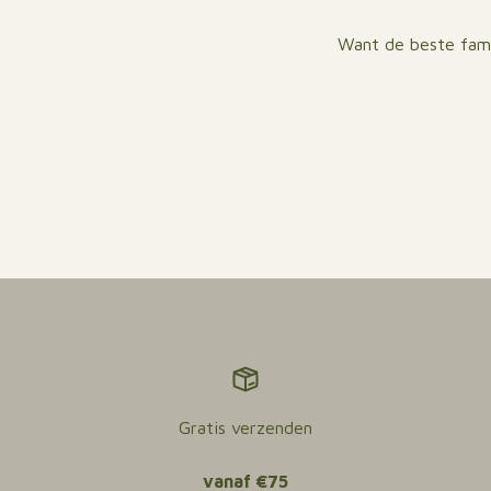
Want de beste fami
Gratis verzenden
vanaf €75