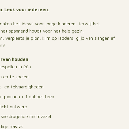
n. Leuk voor iedereen.
aken het ideaal voor jonge kinderen, terwijl het
 het spannend houdt voor het hele gezin.
, verplaats je pion, klim op ladders, glijd van slangen af
sh!
ervan houden
iespellen in één
en en te spelen
t- en telvaardigheden
en pionnen + 1 dobbelsteen
dicht ontwerp
 sneldrogende microvezel
ige reistas