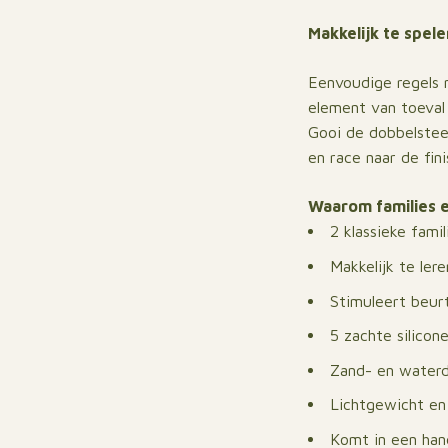
Makkelijk te spele
Eenvoudige regels m
element van toeval
Gooi de dobbelsteen
en race naar de fini
Waarom families 
2 klassieke famil
Makkelijk te ler
Stimuleert beur
5 zachte silicon
Zand- en water
Lichtgewicht en
Komt in een hand