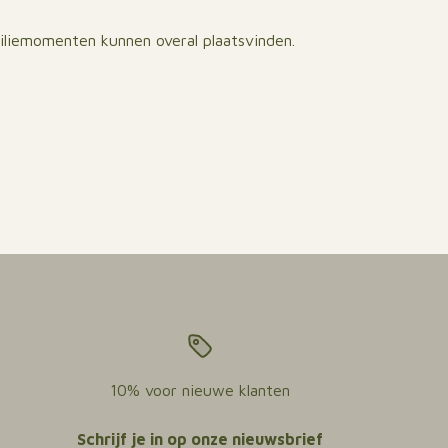
liemomenten kunnen overal plaatsvinden.
10% voor nieuwe klanten
Schrijf je in op onze nieuwsbrief