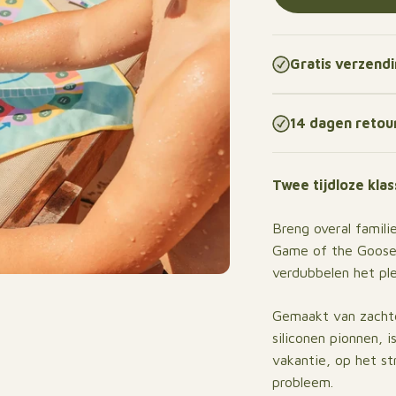
Gratis verzend
14 dagen retou
Twee tijdloze kla
Breng overal famili
Game of the Goose 
verdubbelen het pl
Gemaakt van zacht
siliconen pionnen, i
vakantie, op het s
probleem.