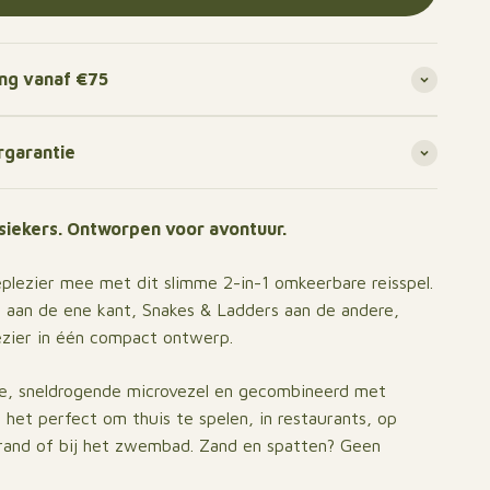
ing vanaf €75
rgarantie
ssiekers. Ontworpen voor avontuur.
eplezier mee met dit slimme 2-in-1 omkeerbare reisspel.
aan de ene kant, Snakes & Ladders aan de andere,
ezier in één compact ontwerp.
e, sneldrogende microvezel en gecombineerd met
s het perfect om thuis te spelen, in restaurants, op
trand of bij het zwembad. Zand en spatten? Geen