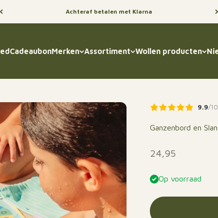
Achteraf betalen met Klarna
oed
Cadeaubon
Merken
Assortiment
Wollen producten
Ni
9.9
/1
Ganzenbord en Slan
Aanbiedingsprij
24,95
Op voorraad