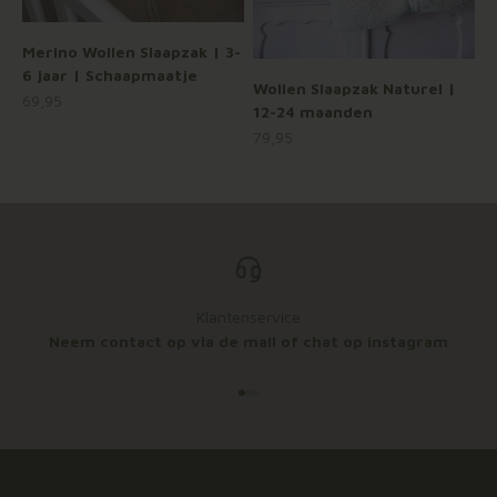
Merino Wollen Slaapzak | 3-
6 jaar | Schaapmaatje
Wollen Slaapzak Naturel |
Aanbiedingsprijs
69,95
12-24 maanden
Aanbiedingsprijs
79,95
Klantenservice
Neem contact op via de mail of chat op instagram
Naar artikel 1
Naar artikel 2
Naar artikel 3