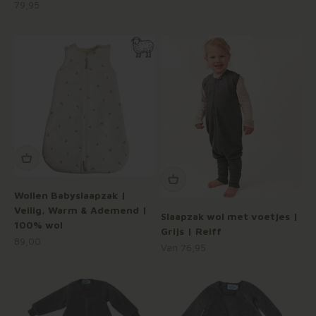
Aanbiedingsprijs
79,95
Wollen Babyslaapzak |
Veilig, Warm & Ademend |
Slaapzak wol met voetjes |
100% wol
Grijs | Reiff
Aanbiedingsprijs
89,00
Aanbiedingsprijs
Van 76,95