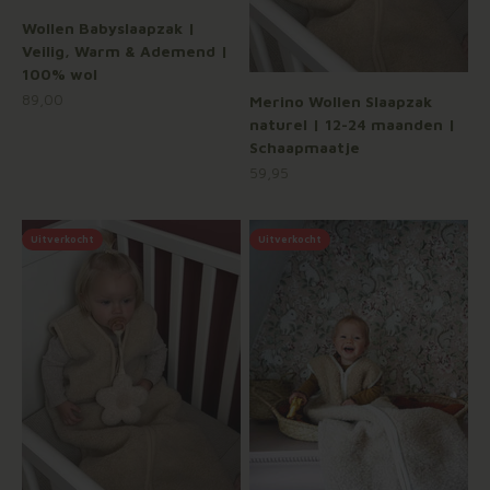
Wollen Babyslaapzak |
Veilig, Warm & Ademend |
100% wol
Aanbiedingsprijs
89,00
Merino Wollen Slaapzak
naturel | 12-24 maanden |
Schaapmaatje
Aanbiedingsprijs
59,95
Uitverkocht
Uitverkocht