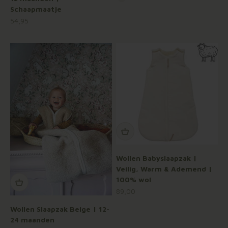
Naturel
Schaapmaatje
Aanbiedingsprijs
54,95
Wollen Babyslaapzak |
Veilig, Warm & Ademend |
100% wol
Aanbiedingsprijs
89,00
Wollen Slaapzak Beige | 12-
24 maanden