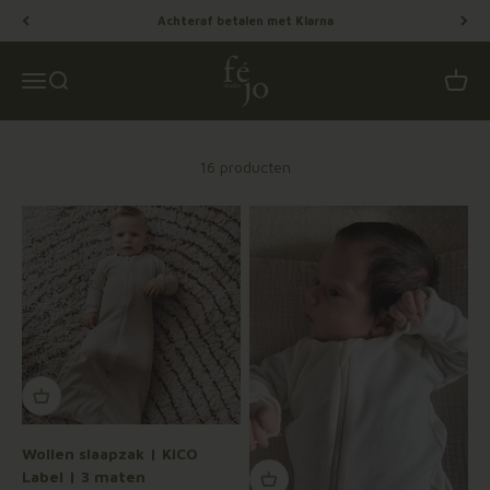
Naar inhoud
Achteraf betalen met Klarna
Féjo Studio
Menu
Zoeken
Winke
16 producten
Wollen slaapzak | KICO
Label | 3 maten