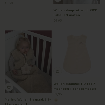
Aanbiedingsprijs
64,95
Wollen slaapzak wit | KICO
Label | 3 maten
Aanbiedingsprijs
64,95
Wollen slaapzak | 0 tot 7
maanden | Schaapmaatje
Aanbiedingsprijs
59,95
Merino Wollen Slaapzak | 6-
Kleur
Beige
12 maanden |