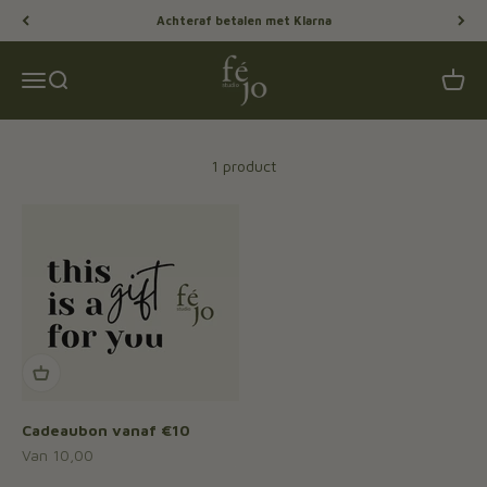
Naar inhoud
Achteraf betalen met Klarna
Féjo Studio
Menu
Zoeken
Winke
1 product
Cadeaubon vanaf €10
Aanbiedingsprijs
Van 10,00