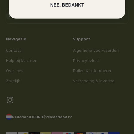
NEE, BEDANKT
Abonneren
E-mailadres
Navigatie
Support
Contact
Algemene voorwaarden
Hulp bij klachten
Privacybeleid
Over ons
Ruilen & retourneren
Zakelijk
Verzending & levering
Nederland (EUR €)
Nederlands