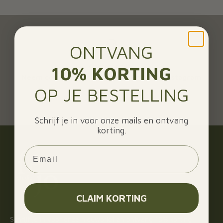
ONTVANG
Klantenservice
10% KORTING
Neem contact op via de mail of chat op instagram
OP JE BESTELLING
Naar artikel 1
Naar artikel 2
Naar artikel 3
Schrijf je in voor onze mails en ontvang
korting.
Email
CLAIM KORTING
Schrijf je in voor onze nieuwbrief en ontvang 10% korting