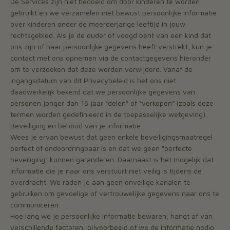
De Services zijn niet bedoeld om door kinderen te worden
gebruikt en we verzamelen niet bewust persoonlijke informatie
over kinderen onder de meerderjarige leeftijd in jouw
rechtsgebied. Als je de ouder of voogd bent van een kind dat
ons zijn of haar persoonlijke gegevens heeft verstrekt, kun je
contact met ons opnemen via de contactgegevens hieronder
om te verzoeken dat deze worden verwijderd. Vanaf de
ingangsdatum van dit Privacybeleid is het ons niet
daadwerkelijk bekend dat we persoonlijke gegevens van
personen jonger dan 16 jaar “delen” of “verkopen” (zoals deze
termen worden gedefinieerd in de toepasselijke wetgeving).
Beveiliging en behoud van je informatie
Wees je ervan bewust dat geen enkele beveiligingsmaatregel
perfect of ondoordringbaar is en dat we geen "perfecte
beveiliging" kunnen garanderen. Daarnaast is het mogelijk dat
informatie die je naar ons verstuurt niet veilig is tijdens de
overdracht. We raden je aan geen onveilige kanalen te
gebruiken om gevoelige of vertrouwelijke gegevens naar ons te
communiceren.
Hoe lang we je persoonlijke informatie bewaren, hangt af van
verschillende factoren, bijvoorbeeld of we de informatie nodig