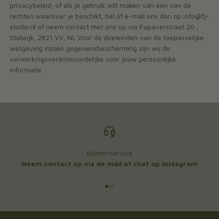
privacybeleid, of als je gebruik wilt maken van een van de
rechten waarover je beschikt, bel of e-mail ons dan op info@fj-
studio.nl of neem contact met ons op via Papaverstraat 20 ,
Stolwijk, 2821 VV, NL Voor de doeleinden van de toepasselijke
wetgeving inzake gegevensbescherming zijn wij de
verwerkingsverantwoordelijke voor jouw persoonlijke
informatie.
Klantenservice
Neem contact op via de mail of chat op instagram
Naar artikel 1
Naar artikel 2
Naar artikel 3