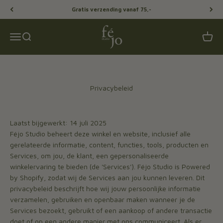
Naar inhoud
Gratis verzending vanaf 75,-
Féjo Studio
Menu
Zoeken
Winke
Privacybeleid
Laatst bijgewerkt: 14 juli 2025
Féjo Studio beheert deze winkel en website, inclusief alle
gerelateerde informatie, content, functies, tools, producten en
Services, om jou, de klant, een gepersonaliseerde
winkelervaring te bieden (de 'Services'). Féjo Studio is Powered
by Shopify, zodat wij de Services aan jou kunnen leveren. Dit
privacybeleid beschrijft hoe wij jouw persoonlijke informatie
verzamelen, gebruiken en openbaar maken wanneer je de
Services bezoekt, gebruikt of een aankoop of andere transactie
doet of op een andere manier met ons communiceert. Als er