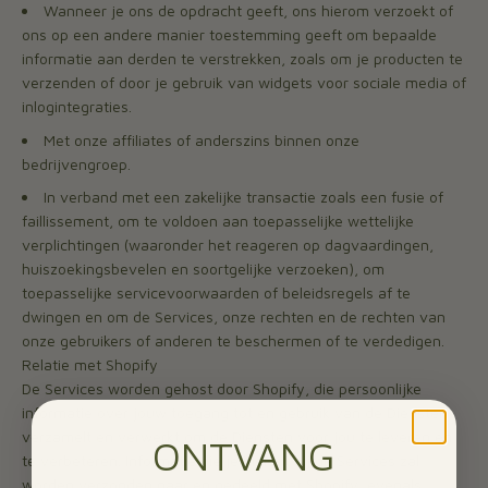
Wanneer je ons de opdracht geeft, ons hierom verzoekt of
ons op een andere manier toestemming geeft om bepaalde
informatie aan derden te verstrekken, zoals om je producten te
verzenden of door je gebruik van widgets voor sociale media of
inlogintegraties.
Met onze affiliates of anderszins binnen onze
bedrijvengroep.
In verband met een zakelijke transactie zoals een fusie of
faillissement, om te voldoen aan toepasselijke wettelijke
verplichtingen (waaronder het reageren op dagvaardingen,
huiszoekingsbevelen en soortgelijke verzoeken), om
toepasselijke servicevoorwaarden of beleidsregels af te
dwingen en om de Services, onze rechten en de rechten van
onze gebruikers of anderen te beschermen of te verdedigen.
Relatie met Shopify
De Services worden gehost door Shopify, die persoonlijke
informatie over jouw toegang tot en gebruik van de Diensten
verzamelt en verwerkt om de Diensten voor jou te leveren en
ONTVANG
te verbeteren. Informatie die je indient bij de Services zal
worden verzonden naar en gedeeld met Shopify, evenals