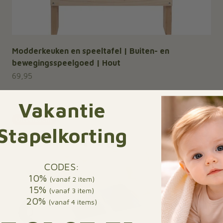
Modderkeuken en speeltafel | Buiten- en
bewegingsspeelgoed | Hout
Aanbiedingsprijs
69,95
Vakantie
Uitverkocht
Stapelkorting
CODES:
10%
(vanaf 2 item)
15%
(vanaf 3 item)
20%
(vanaf 4 items)
1
:
27
Countdown ends in:
:
49