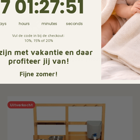
7
01
:
27
:
49
ys
hours
minutes
seconds
Vul de code in bij de checkout:
10%, 15% of 20%
zijn met vakantie en daar
Modderkeuken | Tuinspeelgoed | Houten
profiteer jij van!
speelgoed
Fijne zomer!
Aanbiedingsprijs
119,95
Uitverkocht