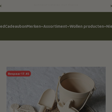
Gratis verzending vanaf 75,-
oed
Cadeaubon
Merken
Assortiment
Wollen producten
Ni
Bespaar 17,45