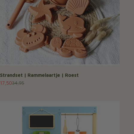
Strandset | Rammelaartje | Roest
Aanbiedingsprijs
Normale prijs
17,50
34,95