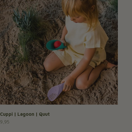
Cuppi | Lagoon | Quut
Aanbiedingsprijs
9,95