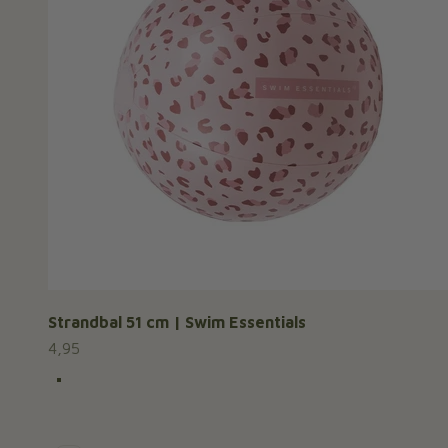
Strandbal 51 cm | Swim Essentials
Aanbiedingsprijs
4,95
Kleur
Leopard Lila
Leopard groen
Jungle
Blossom