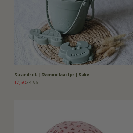
Strandset | Rammelaartje | Salie
Aanbiedingsprijs
Normale prijs
17,50
34,95