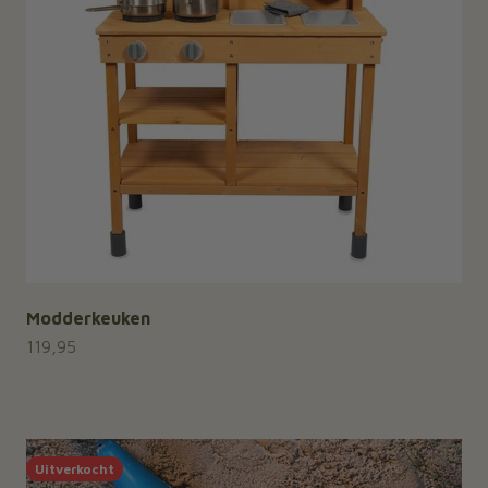
Modderkeuken
Aanbiedingsprijs
119,95
Uitverkocht