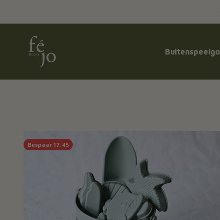
Naar inhoud
Féjo Studio
Buitenspeelg
Bespaar 17,45