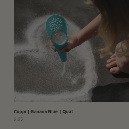
Cuppi | Banana Blue | Quut
Aanbiedingsprijs
9,95