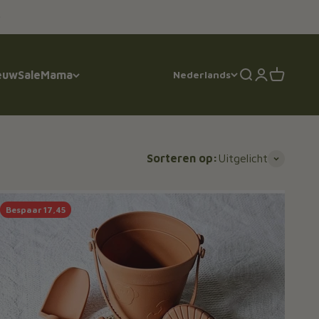
euw
Sale
Mama
Nederlands
Zoeken
Inloggen
Winkelwa
Sorteren op:
Uitgelicht
Bespaar 17,45