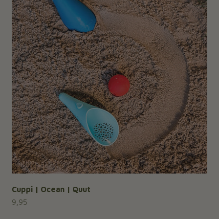
Cuppi | Ocean | Quut
Aanbiedingsprijs
9,95