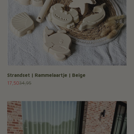
Strandset | Rammelaartje | Beige
Aanbiedingsprijs
Normale prijs
17,50
34,95