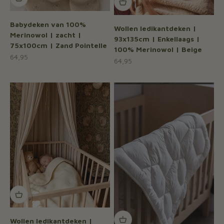
Babydeken van 100%
Wollen ledikantdeken |
Merinowol | zacht |
93x135cm | Enkellaags |
75x100cm | Zand Pointelle
100% Merinowol | Beige
Aanbiedingsprijs
64,95
Aanbiedingsprijs
64,95
Wollen ledikantdeken |