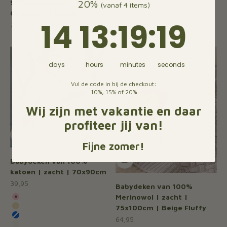
20%
90% Merinowol & 10%
(vanaf 4 items)
Cashmere | Moalie
14
13
:
Countdown ends in:
19
:
18
14
13
:
19
:
18
Aanbiedingsprijs
79,90
days
hours
minutes
seconds
Vul de code in bij de checkout:
10%, 15% of 20%
Wij zijn met vakantie en daar
profiteer jij van!
Fijne zomer!
Babydeken van 100%
katoen | zacht | 70x90cm
Aanbiedingsprijs
39,95
Babydeken van 100%
Kleur
Merinowol | zacht |
Roze
75x100cm | Beige Fluffy
Beige
Aanbiedingsprijs
64,95
Blauw