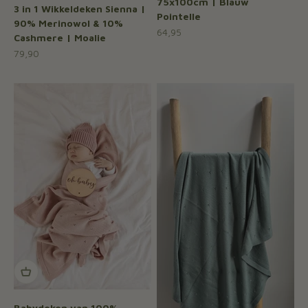
75x100cm | Blauw
3 in 1 Wikkeldeken Sienna |
Pointelle
90% Merinowol & 10%
Aanbiedingsprijs
64,95
Cashmere | Moalie
Aanbiedingsprijs
79,90
Babydeken van 100%