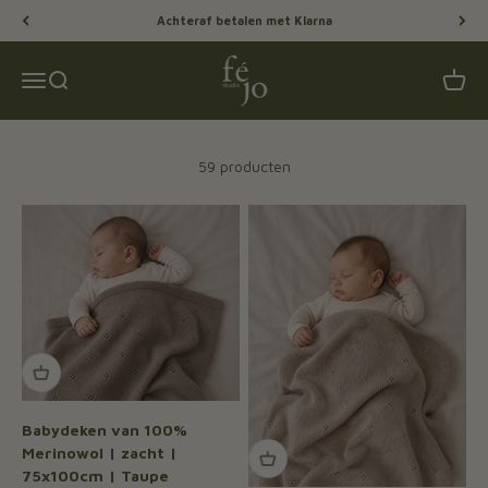
Naar inhoud
Gratis verzending vanaf 75,-
Féjo Studio
Menu
Zoeken
Winke
59 producten
Babydeken van 100%
Merinowol | zacht |
75x100cm | Taupe