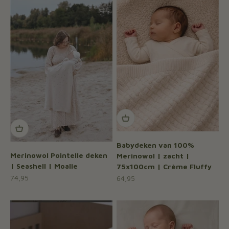
Babydeken van 100%
Merinowol Pointelle deken
Merinowol | zacht |
| Seashell | Moalie
75x100cm | Crème Fluffy
Aanbiedingsprijs
Aanbiedingsprijs
74,95
64,95