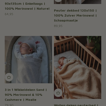
93x135cm | Enkellaags |
100% Merinowol | Naturel
Peuter dekbed 120x150 |
Aanbiedingsprijs
64,95
100% Zuiver Merinowol |
Schaapmaatje
Aanbiedingsprijs
89,95
3 in 1 Wikkeldeken Sand |
90% Merinowol & 10%
Cashmere | Moalie
Aanbiedingsprijs
79,90
Wollen deken peuterbed |