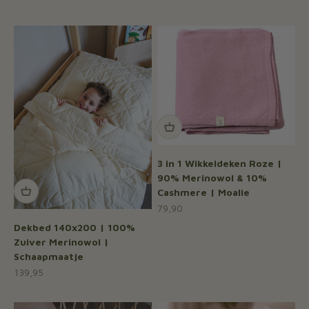
Crème
3 in 1 Wikkeldeken Roze |
90% Merinowol & 10%
Cashmere | Moalie
Aanbiedingsprijs
79,90
Dekbed 140x200 | 100%
Zuiver Merinowol |
Schaapmaatje
Aanbiedingsprijs
139,95