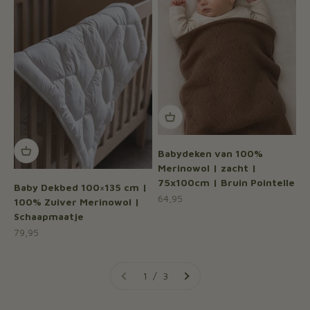
Babydeken van 100%
Merinowol | zacht |
75x100cm | Bruin Pointelle
Baby Dekbed 100×135 cm |
Aanbiedingsprijs
64,95
100% Zuiver Merinowol |
Schaapmaatje
Aanbiedingsprijs
79,95
1 / 3