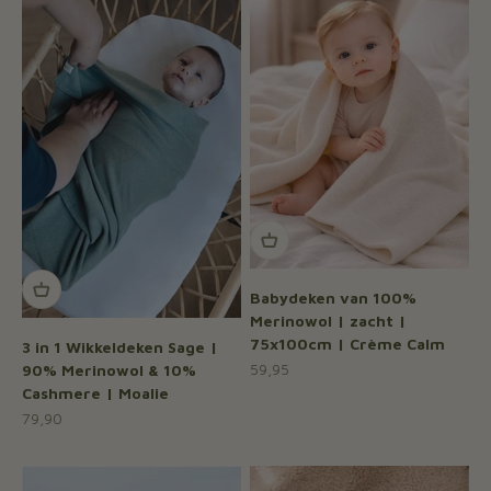
Babydeken van 100%
Merinowol | zacht |
75x100cm | Crème Calm
3 in 1 Wikkeldeken Sage |
Aanbiedingsprijs
59,95
90% Merinowol & 10%
Cashmere | Moalie
Aanbiedingsprijs
79,90