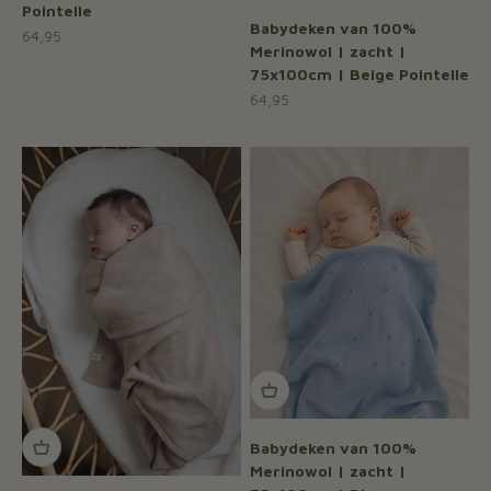
Pointelle
Babydeken van 100%
Aanbiedingsprijs
64,95
Merinowol | zacht |
75x100cm | Beige Pointelle
Aanbiedingsprijs
64,95
Babydeken van 100%
Merinowol | zacht |