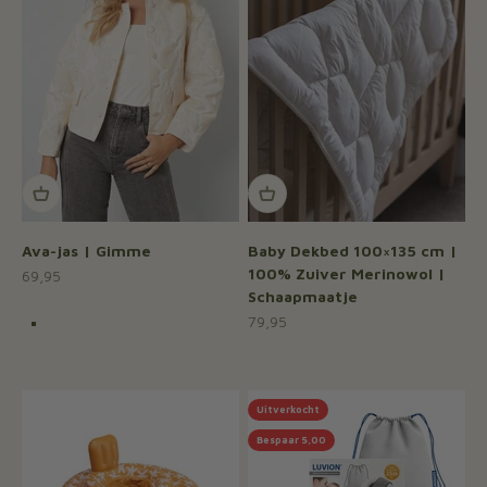
Ava-jas | Gimme
Baby Dekbed 100×135 cm |
100% Zuiver Merinowol |
Aanbiedingsprijs
69,95
Schaapmaatje
Kleur
Gebroken wit
Aanbiedingsprijs
79,95
Bruin
Zwart
Uitverkocht
Bespaar 5,00