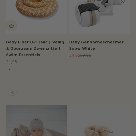
Baby Float 0-1 Jaar | Veilig
Baby Gehoorbeschermer
& Duurzaam Zwemzitje |
Snow White
Swim Essentials
Aanbiedingsprijs
Normale prijs
24,95
29,95
Aanbiedingsprijs
24,95
Kleur
Florish
Zeester
Cozy Hearts
Strawberry Fields
+2