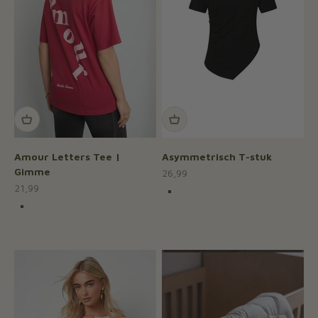
Amour Letters Tee |
Asymmetrisch T-stuk
Gimme
Aanbiedingsprijs
26,99
Aanbiedingsprijs
21,99
Kleur
Roze
Kleur
Geel
Rood
Gebroken wit
Oranje