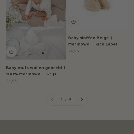
Baby sloffen Beige |
Merinowol | Kico Label
Aanbiedingsprijs
24,95
Baby muts wollen gebreid |
100% Merinowol | Grijs
Aanbiedingsprijs
24,95
1 / 54