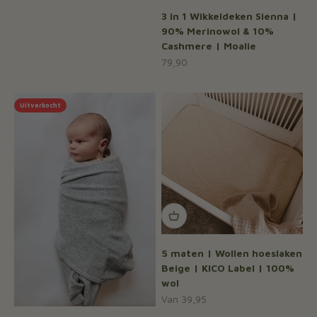
3 in 1 Wikkeldeken Sienna |
90% Merinowol & 10%
Cashmere | Moalie
Aanbiedingsprijs
79,90
Uitverkocht
5 maten | Wollen hoeslaken
Beige | KICO Label | 100%
wol
Aanbiedingsprijs
Van 39,95