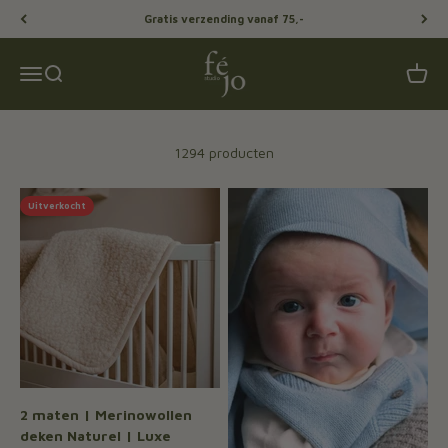
Naar inhoud
Gratis verzending vanaf 75,-
Féjo Studio
Menu
Zoeken
Winke
1294 producten
Uitverkocht
2 maten | Merinowollen
deken Naturel | Luxe