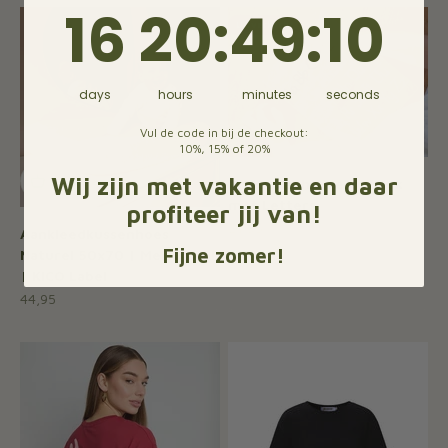
16
20
:
Countdown ends in:
49
:
10
16
20
:
49
:
10
Uitverkocht
days
hours
minutes
seconds
Vul de code in bij de checkout:
10%, 15% of 20%
Wij zijn met vakantie en daar
Alfabet schrijven | Leuk
met Letters
profiteer jij van!
Aanbiedingsprijs
21,95
Aankleedkussenhoes
Fijne zomer!
Naturel 50x70 | Merinowol
| KICO Label
Aanbiedingsprijs
44,95