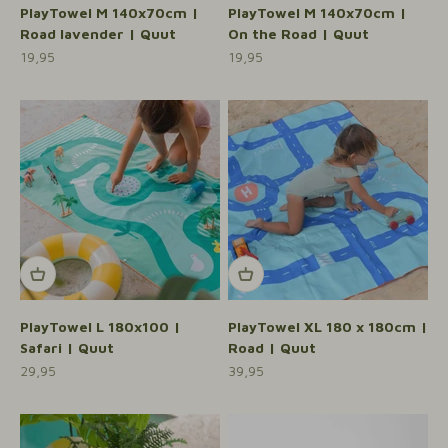
PlayTowel M 140x70cm |
PlayTowel M 140x70cm |
Road lavender | Quut
On the Road | Quut
Aanbiedingsprijs
Aanbiedingsprijs
19,95
19,95
PlayTowel L 180x100 |
PlayTowel XL 180 x 180cm |
Safari | Quut
Road | Quut
Aanbiedingsprijs
Aanbiedingsprijs
29,95
39,95