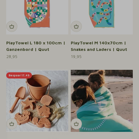
PlayTowel L 180 x 100cm |
PlayTowel M 140x70cm |
Ganzenbord | Quut
Snakes and Laders | Quut
Aanbiedingsprijs
Aanbiedingsprijs
28,95
19,95
Vakantie
Bespaar 17,45
Stapelkorting
CODES:
10%
(vanaf 2 item)
15%
(vanaf 3 item)
20%
(vanaf 4 items)
16
0
:
4
Countdown ends in:
:
50