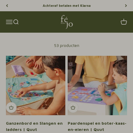
Naar inhoud
Gratis verzending vanaf 75,-
Féjo Studio
Menu
Zoeken
Winke
53 producten
Ganzenbord en Slangen en
Paardenspel en boter-kaas-
ladders | Quut
en-eieren | Quut