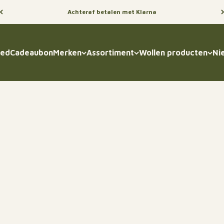
Achteraf betalen met Klarna
oed
Cadeaubon
Merken
Assortiment
Wollen producten
Ni