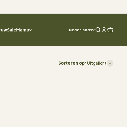
euw
Sale
Mama
Nederlands
Zoeken
Inloggen
Winkelwa
Sorteren op:
Uitgelicht