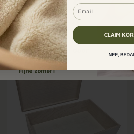
7
07
:
18
:
47
Email
ys
hours
minutes
seconds
CLAIM KOR
Vul de code in bij de checkout:
10%, 15% of 20%
zijn met vakantie en daar
NEE, BEDA
profiteer jij van!
Bespaar 12,95
Fijne zomer!