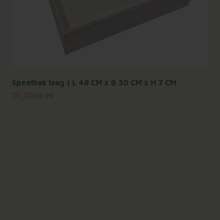
Speelbak laag | L 48 CM x B 30 CM x H 7 CM
Aanbiedingsprijs
Normale prijs
20,00
32,95