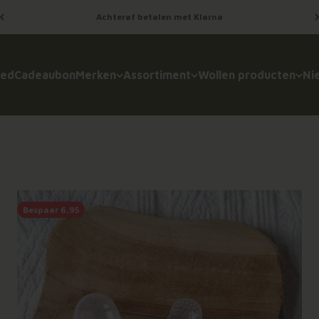
Achteraf betalen met Klarna
oed
Cadeaubon
Merken
Assortiment
Wollen producten
Ni
Bespaar 6,95