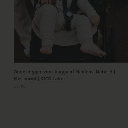
Onderlegger voor buggy of Maxicosi Naturel |
Merinowol | KICO Label
Aanbiedingsprijs
57,95