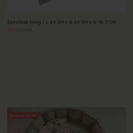
Speelbak hoog | L 48 CM x B 30 CM x H 10,7 CM
Aanbiedingsprijs
Normale prijs
20,00
32,95
Bespaar 20,00