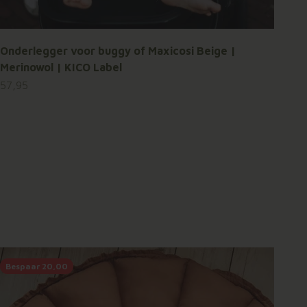
Onderlegger voor buggy of Maxicosi Beige |
Merinowol | KICO Label
Aanbiedingsprijs
57,95
Bespaar 20,00