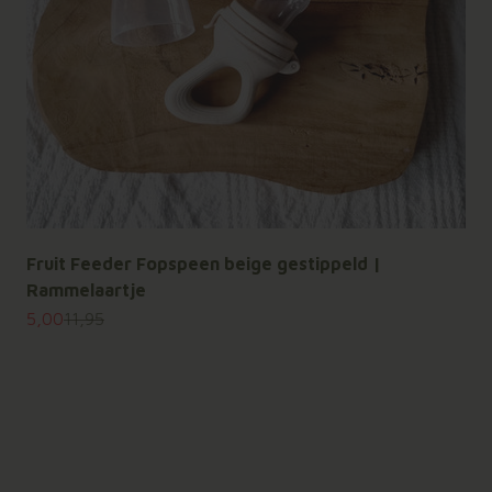
Fruit Feeder Fopspeen beige gestippeld |
Rammelaartje
Aanbiedingsprijs
Normale prijs
5,00
11,95