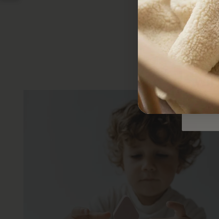
1
da
Wij 