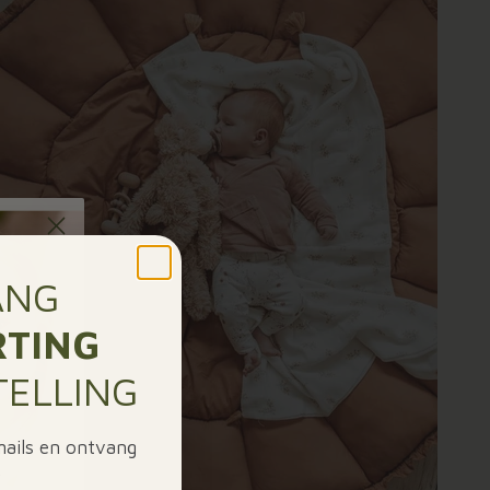
ANG
RTING
TELLING
 mails en ontvang
.