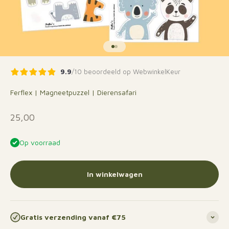
Naar artikel 1
Naar artikel 2
9.9
/10 beoordeeld op WebwinkelKeur
Ferflex | Magneetpuzzel | Dierensafari
Aanbiedingsprijs
25,00
Op voorraad
In winkelwagen
Gratis verzending vanaf €75