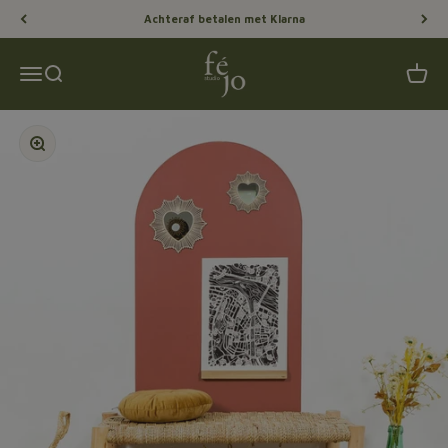
Naar inhoud
Achteraf betalen met Klarna
Féjo Studio
Menu
Zoeken
Winke
In-/uitzoomen