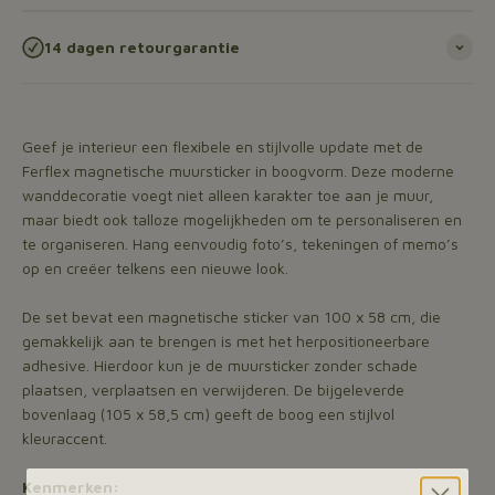
14 dagen retourgarantie
Geef je interieur een flexibele en stijlvolle update met de
Ferflex magnetische muursticker in boogvorm. Deze moderne
wanddecoratie voegt niet alleen karakter toe aan je muur,
maar biedt ook talloze mogelijkheden om te personaliseren en
te organiseren. Hang eenvoudig foto’s, tekeningen of memo’s
op en creëer telkens een nieuwe look.
De set bevat een magnetische sticker van 100 x 58 cm, die
gemakkelijk aan te brengen is met het herpositioneerbare
adhesive. Hierdoor kun je de muursticker zonder schade
plaatsen, verplaatsen en verwijderen. De bijgeleverde
bovenlaag (105 x 58,5 cm) geeft de boog een stijlvol
kleuraccent.
Kenmerken: