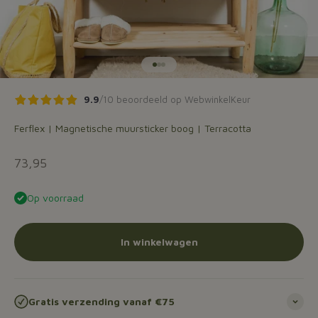
Naar artikel 1
Naar artikel 2
Naar artikel 3
9.9
/10 beoordeeld op WebwinkelKeur
Ferflex | Magnetische muursticker boog | Terracotta
Aanbiedingsprijs
73,95
Op voorraad
In winkelwagen
Gratis verzending vanaf €75