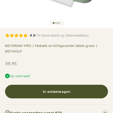
Naar artikel 1
Naar artikel 2
Naar artikel 3
Naar artikel 4
Naar artikel 5
9.9
/10 beoordeeld op WebwinkelKeur
KIDYDRAW-PRO | Mobiele en lichtgevende tablet groen |
KIDYWOLF
Aanbiedingsprijs
39,95
Op voorraad
In winkelwagen
Gratis verzending vanaf €75