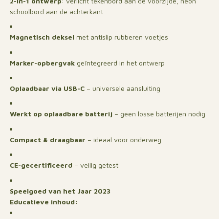
2-in-1 ontwerp
: verlicht tekenbord aan de voorzijde, neon
schoolbord aan de achterkant
Magnetisch deksel
met antislip rubberen voetjes
Marker-opbergvak
geïntegreerd in het ontwerp
Oplaadbaar via USB-C
– universele aansluiting
Werkt op oplaadbare batterij
– geen losse batterijen nodig
Compact & draagbaar
– ideaal voor onderweg
CE-gecertificeerd
– veilig getest
Speelgoed van het Jaar 2023
Educatieve inhoud: