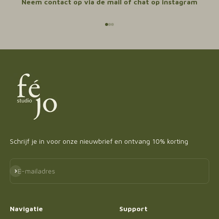
Neem contact op via de mail of chat op instagram
Naar artikel 1
Naar artikel 2
Naar artikel 3
Schrijf je in voor onze nieuwbrief en ontvang 10% korting
Abonneren
E-mailadres
Navigatie
Support