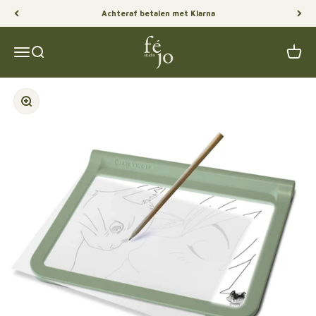
Naar inhoud
Achteraf betalen met Klarna
Féjo Studio
Menu
Zoeken
Winke
In-/uitzoomen