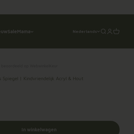
euw
Sale
Mama
Nederlands
Zoeken
Inloggen
Winkelwa
0 beoordeeld op WebwinkelKeur
Spiegel | Kindvriendelijk Acryl & Hout
s
In winkelwagen