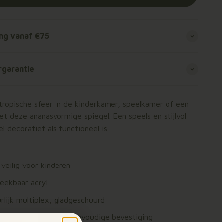
ing vanaf €75
rgarantie
 tropische sfeer in de kinderkamer, speelkamer of een
t deze ananasvormige spiegel. Een speels en stijlvol
l decoratief als functioneel is.
veilig voor kinderen
reekbaar acryl
lijk multiplex, gladgeschuurd
e achterkant voor eenvoudige bevestiging