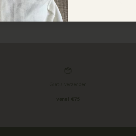
Fijne zomer!
Gratis verzenden
vanaf €75