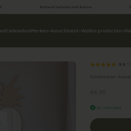
Achteraf betalen met Klarna
oed
Cadeaubon
Merken
Assortiment
Wollen producten
Ni
9.9
/1
Kinderkamer Ananas 
Aanbiedingsprij
64,95
Op voorraad