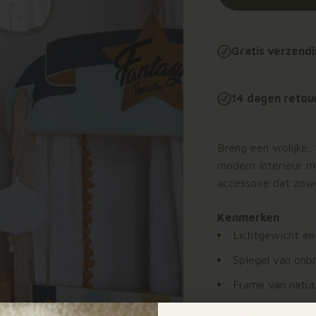
Gratis verzend
14 dagen retou
Breng een vrolijke,
modern interieur me
accessoire dat zowe
Kenmerken
Lichtgewicht en 
Spiegel van onb
Frame van natuur
Ophangoog aan d