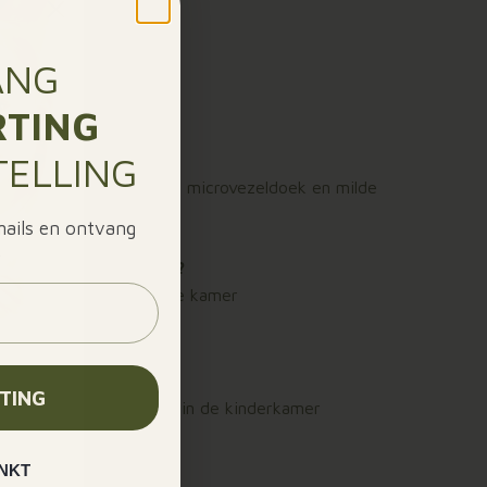
ANG
RTING
et een droge doek
TELLING
ig schoonmaken met een microvezeldoek en milde
 mails en ontvang
.
or de Ananas Spiegel?
k, tropisch tintje in elke kamer
am materiaal
raktisch
TING
au of als speels accent in de kinderkamer
NKT