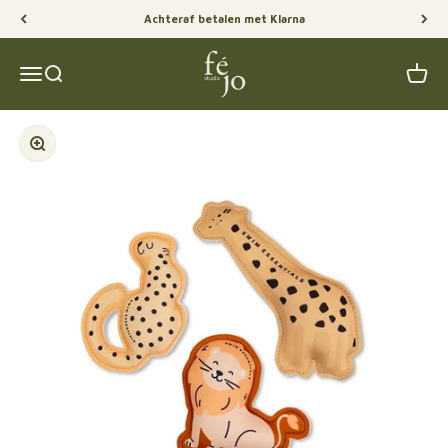
Naar inhoud
Achteraf betalen met Klarna
Féjo Studio
Menu
Zoeken
Winke
In-/uitzoomen