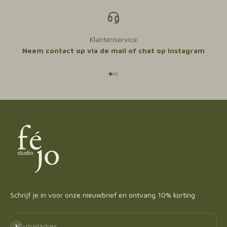
Klantenservice
Neem contact op via de mail of chat op instagram
Naar artikel 1
Naar artikel 2
Naar artikel 3
Schrijf je in voor onze nieuwbrief en ontvang 10% korting
Abonneren
E-mailadres