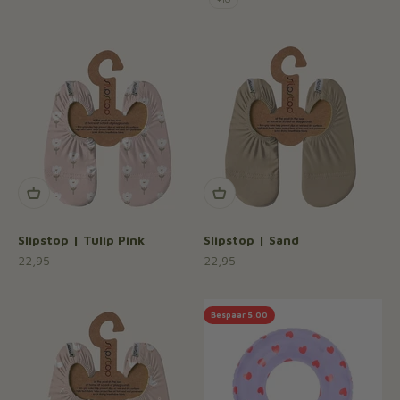
Slipstop | Tulip Pink
Slipstop | Sand
Aanbiedingsprijs
Aanbiedingsprijs
22,95
22,95
Bespaar 5,00