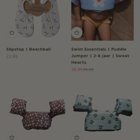
Slipstop | Beachball
Swim Essentials | Puddle
Jumper | 2-6 jaar | Sweat
Aanbiedingsprijs
22,95
Hearts
Aanbiedingsprijs
Normale prijs
29,95
34,95