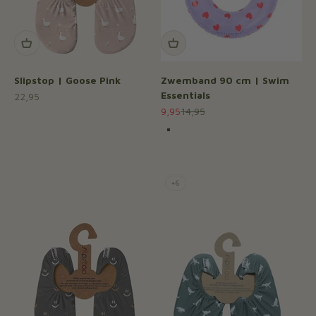
Slipstop | Goose Pink
Zwemband 90 cm | Swim
Essentials
Aanbiedingsprijs
22,95
Aanbiedingsprijs
Normale prijs
9,95
14,95
Kleur
Hearts
Checkmate
Zeester
Blossom
+6