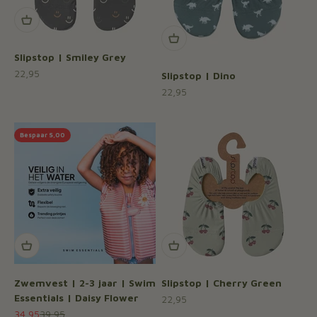
Slipstop | Smiley Grey
Aanbiedingsprijs
22,95
Slipstop | Dino
Aanbiedingsprijs
22,95
Bespaar 5,00
Zwemvest | 2-3 jaar | Swim
Slipstop | Cherry Green
Essentials | Daisy Flower
Aanbiedingsprijs
22,95
Aanbiedingsprijs
Normale prijs
34,95
39,95