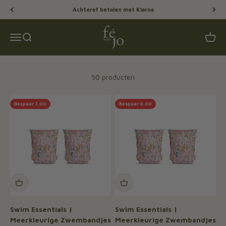
Naar inhoud
Achteraf betalen met Klarna
Féjo Studio
Menu
Zoeken
Winke
50 producten
Bespaar 7,00
Bespaar 0,00
Swim Essentials |
Swim Essentials |
Meerkleurige Zwembandjes
Meerkleurige Zwembandjes