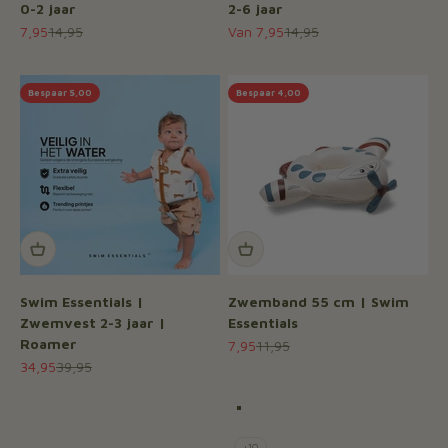
0-2 jaar
2-6 jaar
Aanbiedingsprijs
Normale prijs
Aanbiedingsprijs
Normale prijs
7,95
14,95
Van 7,95
14,95
Bespaar 5,00
Bespaar 4,00
Swim Essentials |
Zwemband 55 cm | Swim
Zwemvest 2-3 jaar |
Essentials
Roamer
Aanbiedingsprijs
Normale prijs
7,95
11,95
Aanbiedingsprijs
Normale prijs
34,95
39,95
Kleur
Vliegtuig
Walvis
Hart paars/rood
Boldlines
+10