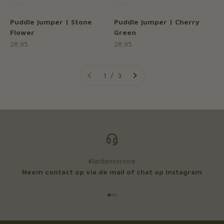
Puddle jumper | Stone
Puddle jumper | Cherry
Flower
Green
Aanbiedingsprijs
Aanbiedingsprijs
28,95
28,95
1 / 3
Klantenservice
Neem contact op via de mail of chat op instagram
Naar artikel 1
Naar artikel 2
Naar artikel 3