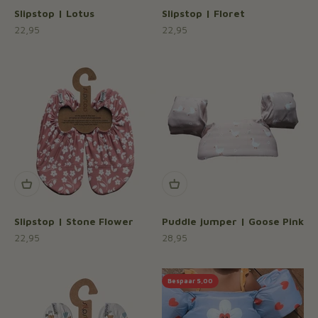
Slipstop | Lotus
Slipstop | Floret
Aanbiedingsprijs
Aanbiedingsprijs
22,95
22,95
Slipstop | Stone Flower
Puddle jumper | Goose Pink
Aanbiedingsprijs
Aanbiedingsprijs
22,95
28,95
Bespaar 5,00